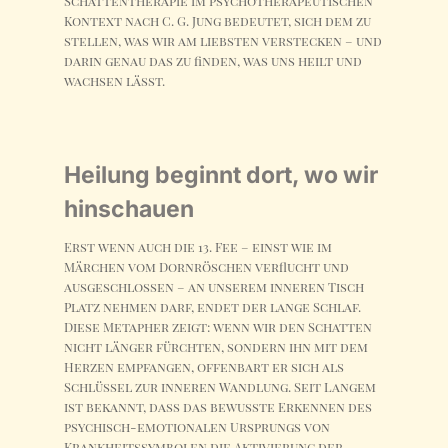
Schattentherapie im psychotherapeutischen
Kontext nach C. G. Jung bedeutet, sich dem zu
stellen, was wir am liebsten verstecken – und
darin genau das zu finden, was uns heilt und
wachsen lässt.
Heilung beginnt dort, wo wir
hinschauen
Erst wenn auch die 13. Fee – einst wie im
Märchen vom Dornröschen verflucht und
ausgeschlossen – an unserem inneren Tisch
Platz nehmen darf, endet der lange Schlaf.
Diese Metapher zeigt: wenn wir den Schatten
nicht länger fürchten, sondern ihn mit dem
Herzen empfangen, offenbart er sich als
Schlüssel zur inneren Wandlung. Seit Langem
ist bekannt, dass das bewusste Erkennen des
psychisch-emotionalen Ursprungs von
Krankheitssymbolen die Aktivierung der