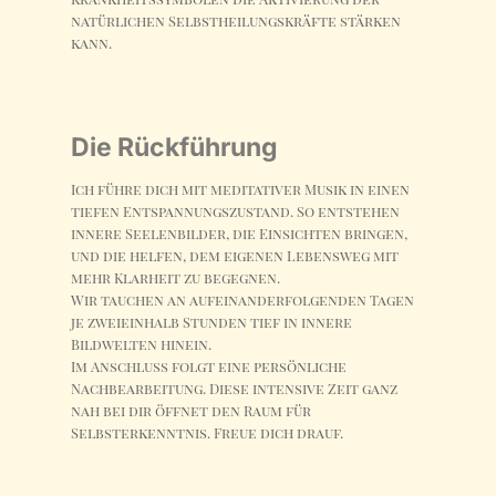
natürlichen Selbstheilungskräfte stärken
kann.
Die Rückführung
Ich führe dich mit meditativer Musik in einen
tiefen Entspannungszustand. So entstehen
innere Seelenbilder, die Einsichten bringen,
und die helfen, dem eigenen Lebensweg mit
mehr Klarheit zu begegnen.
Wir tauchen an aufeinanderfolgenden Tagen
je zweieinhalb Stunden tief in innere
Bildwelten hinein.
Im Anschluss folgt eine persönliche
Nachbearbeitung. Diese intensive Zeit ganz
nah bei dir öffnet den Raum für
Selbsterkenntnis. Freue dich drauf.