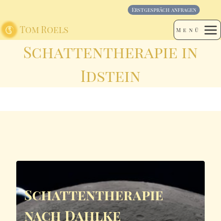
Skip
Erstgespräch anfragen
to
content
Tom Roels
Menü
Schattentherapie in
Idstein
Schattentherapie
nach Dahlke