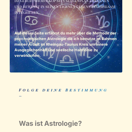
Im Geburtshoroskop sein seelenplan erkennen
und bewusst in seinen eigenen Lebensweg heilsam
integrieren.
Auf dieser Seite erfährst du mehr über die Methode der
psychologischen Astrologie die ich benutze im Rahmen
meiner Arbeit im Rheingau-Taunus Kreis um innere
Ausgeglichenheit und seelische Harmonie zu
verwirklichen.
Folge deine Bestimmung
–
Was ist Astrologie?